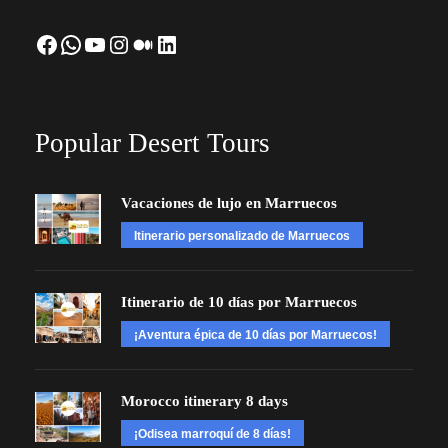
Facebook
WhatsApp
YouTube
Instagram
Medium
LinkedIn
Popular Desert Tours
Vacaciones de lujo en Marruecos
Itinerario personalizado de Marruecos
Itinerario de 10 días por Marruecos
¡Aventura épica de 10 días por Marruecos!
Morocco itinerary 8 days
¡Odisea marroquí de 8 días!