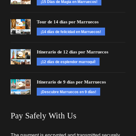
¡15 Días de Magia en Marruecos!
Tour de 14 días por Marruecos
¡14 días de felicidad en Marruecos!
Itinerario de 12 días por Marruecos
¡12 días de esplendor marroquí!
Itinerario de 9 días por Marruecos
¡Descubre Marruecos en 9 días!
Pay Safely With Us
The payment is encrypted and transmitted securely