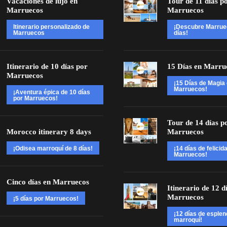
Vacaciones de lujo en
Tour de 11 días p
Marruecos
Marruecos
Itinerario personalizado de
¡Descubre Marrue
Marruecos
días!
Itinerario de 10 días por
15 Días en Marru
Marruecos
¡15 Días de Magia
Marruecos!
¡Aventura épica de 10 días
por Marruecos!
Tour de 14 días p
Morocco itinerary 8 days
Marruecos
¡Odisea marroquí de 8 días!
¡14 días de felicid
Marruecos!
Cinco días en Marruecos
Itinerario de 12 d
Marruecos
¡5 días por Marruecos!
¡12 días de esplen
marroquí!