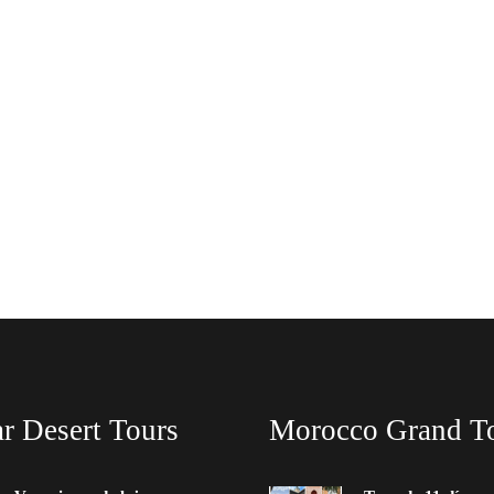
r Desert Tours
Morocco Grand T