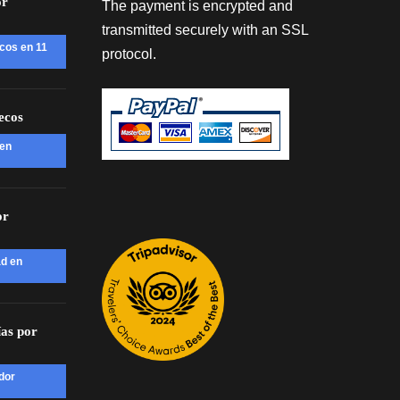
or
The payment is encrypted and
transmitted securely with an SSL
cos en 11
protocol.
ecos
 en
or
ad en
ías por
dor