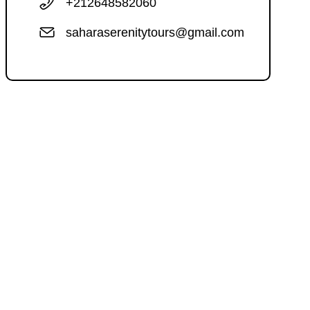
+212648582060
saharaserenitytours@gmail.com