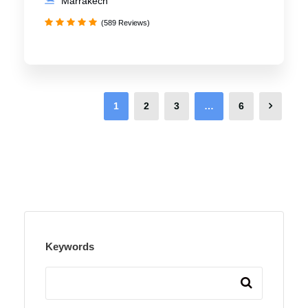
Marrakech
(589 Reviews)
1
2
3
…
6
Keywords