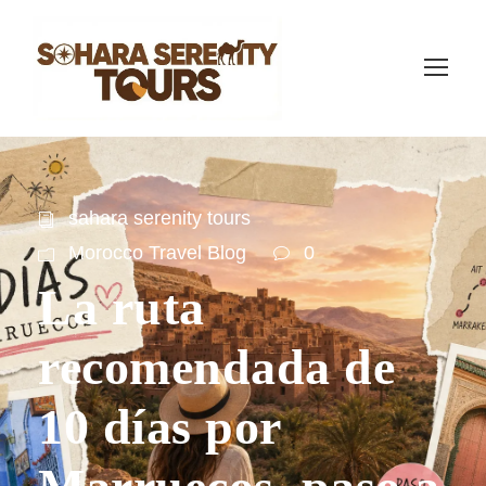
sahara serenity tours
Morocco Travel Blog
0
La ruta
recomendada de
10 días por