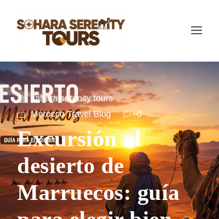
sahara serenity tours
Morocco Travel Blog
0
Excursión al
desierto de
Marruecos: guía