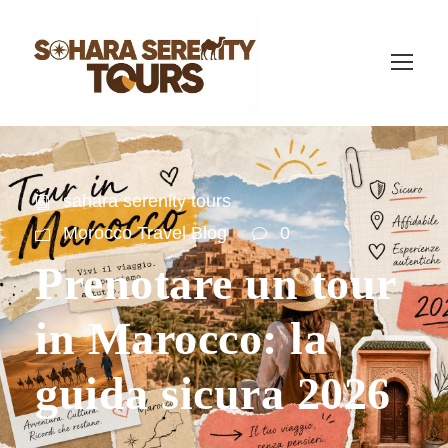
sahara serenity tours
Morocco Travel Blog
0
Prenotare un tour
in Marocco: la
guida sicura 2026