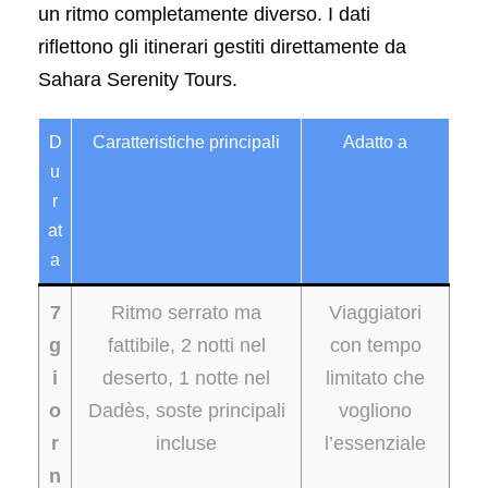
un ritmo completamente diverso. I dati
riflettono gli itinerari gestiti direttamente da
Sahara Serenity Tours.
D
Caratteristiche principali
Adatto a
u
r
at
a
7
Ritmo serrato ma
Viaggiatori
g
fattibile, 2 notti nel
con tempo
i
deserto, 1 notte nel
limitato che
o
Dadès, soste principali
vogliono
r
incluse
l’essenziale
n