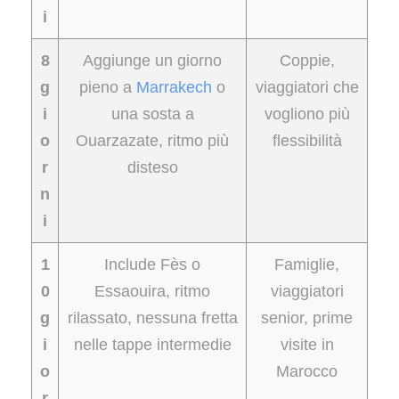
i
8
Aggiunge un giorno
Coppie,
g
pieno a
Marrakech
o
viaggiatori che
i
una sosta a
vogliono più
o
Ouarzazate, ritmo più
flessibilità
r
disteso
n
i
1
Include Fès o
Famiglie,
0
Essaouira, ritmo
viaggiatori
g
rilassato, nessuna fretta
senior, prime
i
nelle tappe intermedie
visite in
o
Marocco
r