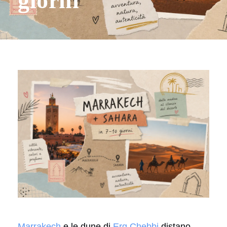
giorni
Marrakech
e le dune di
Erg Chebbi
distano