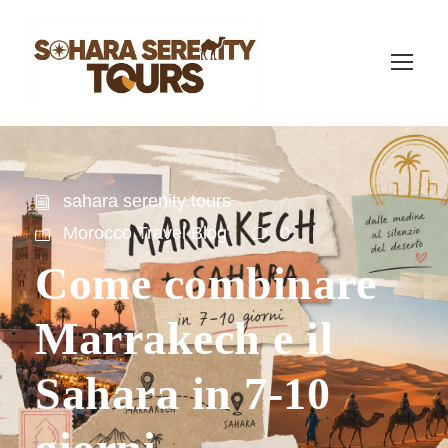
sahara serenity tours
Morocco Travel Blog
0
Come combinare
Marrakech e il
Sahara in 7-10