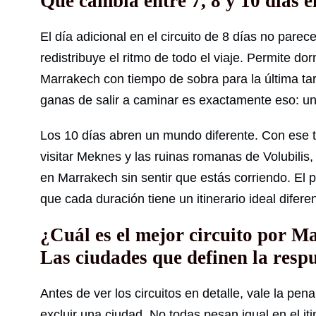
Qué cambia entre 7, 8 y 10 días e
El día adicional en el circuito de 8 días no parec
redistribuye el ritmo de todo el viaje. Permite do
Marrakech con tiempo de sobra para la última tard
ganas de salir a caminar es exactamente eso: un
Los 10 días abren un mundo diferente. Con ese ti
visitar Meknes y las ruinas romanas de Volubilis
en Marrakech sin sentir que estás corriendo. El
que cada duración tiene un itinerario ideal difere
¿Cuál es el mejor circuito por M
Las ciudades que definen la resp
Antes de ver los circuitos en detalle, vale la pe
excluir una ciudad. No todas pesan igual en el it