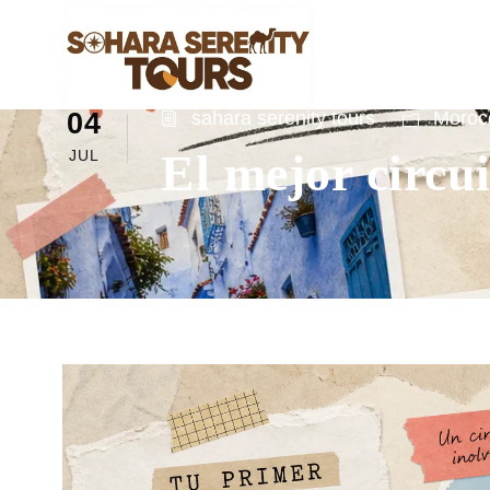
04
sahara serenity tours
Morocc
El mejor circu
JUL