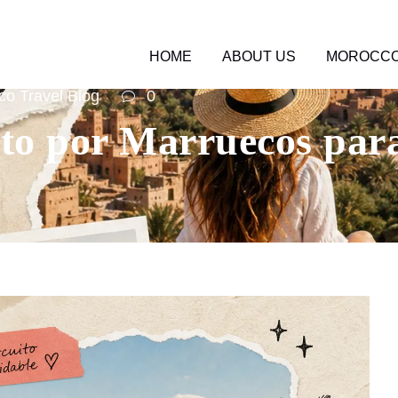
HOME
ABOUT US
MOROCCO
o Travel Blog
0
ito por Marruecos para