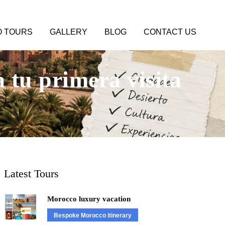
 TOURS
GALLERY
BLOG
CONTACT US
 tu primera visita
Latest Tours
Morocco luxury vacation
Bespoke Morocco itinerary