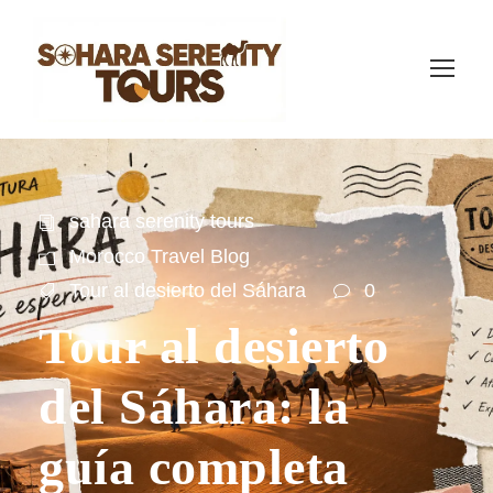
sahara serenity tours
Morocco Travel Blog
Tour al desierto del Sáhara
0
Tour al desierto
del Sáhara: la
guía completa