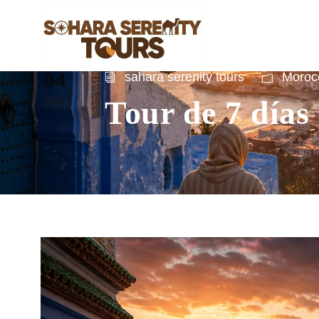
04
sahara serenity tours
Morocc
Tour de 7 días
JUL