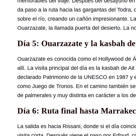
memorables del viaje. Después del desayuno en 
da paso a la ruta hacia las gargantas del Todra,
sobre el río, creando un cañón impresionante. La 
Ouarzazate, la llamada puerta del desierto. La 
Día 5: Ouarzazate y la kasbah d
Ouarzazate es conocida como el Hollywood de Áf
allí. La visita principal del día es la kasbah de
declarado Patrimonio de la UNESCO en 1987 y es
como Juego de Tronos. En el camino también se 
de palmerales y muy distinta en carácter a los d
Día 6: Ruta final hasta Marrake
La salida es hacia Rissani, donde si el día coi
visita corta. Después viene el paso por Erfoud, 