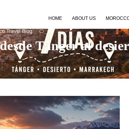
HOME
ABOUT US
MOROCCO
o Travel Blog
0
 desde Tánger al desi