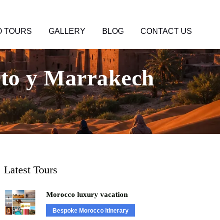
 TOURS
GALLERY
BLOG
CONTACT US
erto y Marrakech
Latest Tours
Morocco luxury vacation
Bespoke Morocco itinerary