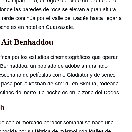
el campamento, el regreso a pie o en dromedario
 donde las paredes de roca se elevan a gran altura
tarde continúa por el Valle del Dadés hasta llegar a
noche es en hotel en Ouarzazate.
e Ait Benhaddou
rica por los estudios cinematográficos que operan
 Ait Benhaddou, un poblado de adobe amurallado
cenario de películas como Gladiator y de series
pasa por la kasbah de Amridil en Skoura, rodeada
estinos del norte. La noche es en la zona del Dadés.
ch
ncide con el mercado bereber semanal se hace una
conocida por su fábrica de mármol con fósiles de