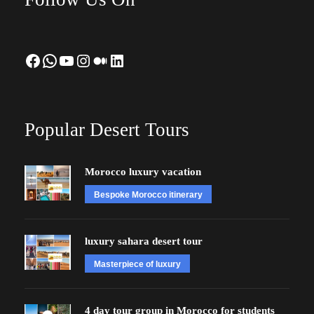
Facebook
WhatsApp
YouTube
Instagram
Medium
LinkedIn
Popular Desert Tours
Morocco luxury vacation
Bespoke Morocco itinerary
luxury sahara desert tour
Masterpiece of luxury
4 day tour group in Morocco for students