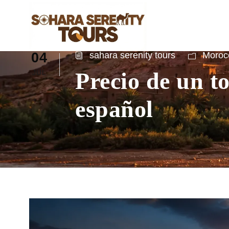
04
sahara serenity tours
Morocc
Precio de un t
JUL
español