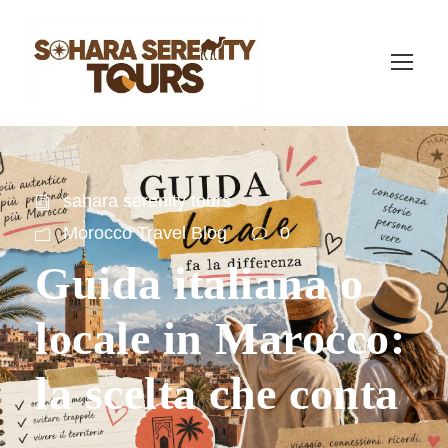
sahara serenity tours
Morocco Travel Blog
0
Guida italiana o
locale in Marocco:
la scelta che conta