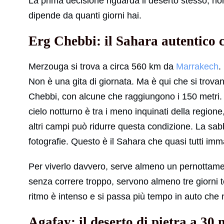
La prima decisione riguarda il deserto stesso, no
dipende da quanti giorni hai.
Erg Chebbi: il Sahara autentico 
Merzouga si trova a circa 560 km da
Marrakech
.
Non è una gita di giornata. Ma è qui che si trovan
Chebbi, con alcune che raggiungono i 150 metri. Lo
cielo notturno è tra i meno inquinati della regione
altri campi può ridurre questa condizione. La sabb
fotografie. Questo è il Sahara che quasi tutti i
Per viverlo davvero, serve almeno un pernottam
senza correre troppo, servono almeno tre giorni to
ritmo è intenso e si passa più tempo in auto che 
Agafay: il deserto di pietra a 3