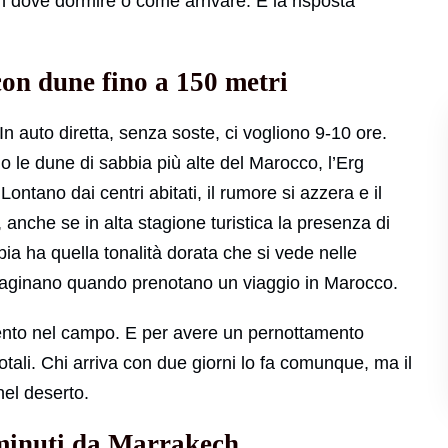
n dove dormire o come arrivare. E la risposta
con dune fino a 150 metri
 In auto diretta, senza soste, ci vogliono 9-10 ore.
o le dune di sabbia più alte del Marocco, l’Erg
ntano dai centri abitati, il rumore si azzera e il
, anche se in alta stagione turistica la presenza di
ia ha quella tonalità dorata che si vede nelle
mmaginano quando prenotano un viaggio in Marocco.
ento nel campo. E per avere un pernottamento
tali. Chi arriva con due giorni lo fa comunque, ma il
nel deserto.
0 minuti da Marrakech