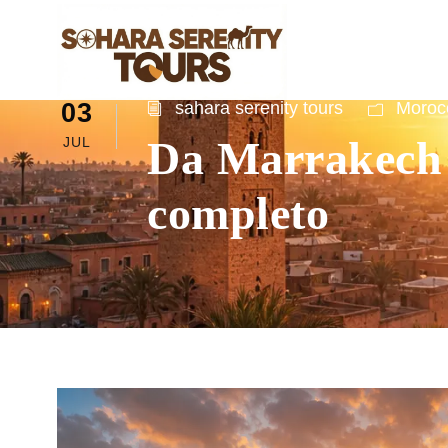
03
sahara serenity tours
Morocc
Da Marrakech a
JUL
completo