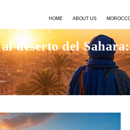
HOME
ABOUT US
MOROCCO
o Travel Blog
0
l deserto del Sahara: 