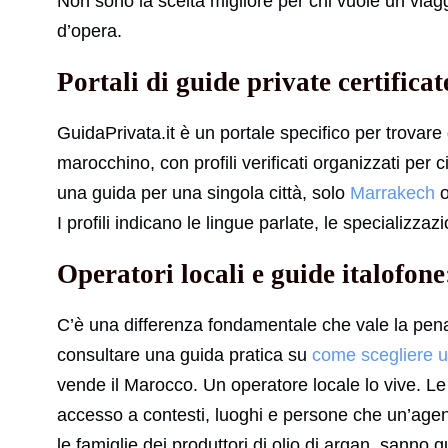
Non sono la scelta migliore per chi vuole un viagg
d’opera.
Portali di guide private certificat
GuidaPrivata.it è un portale specifico per trovare
marocchino, con profili verificati organizzati per c
una guida per una singola città, solo
Marrakech
o
I profili indicano le lingue parlate, le specializzazi
Operatori locali e guide italofon
C’è una differenza fondamentale che vale la pena
consultare una guida pratica su
come scegliere u
vende il Marocco. Un operatore locale lo vive. Le 
accesso a contesti, luoghi e persone che un’agen
le famiglie dei produttori di olio di argan, sanno