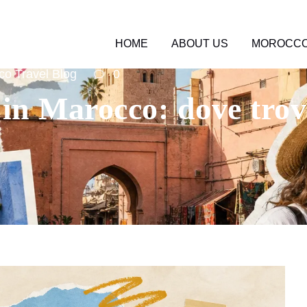
HOME
ABOUT US
MOROCCO
o Travel Blog
0
 in Marocco: dove trov