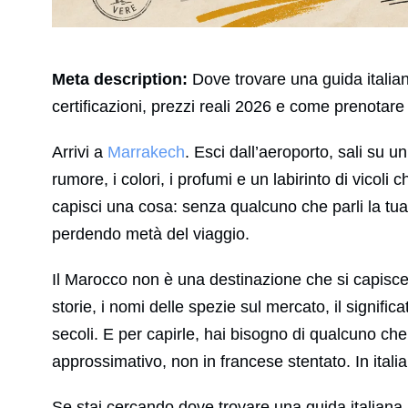
Meta description:
Dove trovare una guida italiana
certificazioni, prezzi reali 2026 e come prenotare i
Arrivi a
Marrakech
. Esci dall’aeroporto, sali su un 
rumore, i colori, i profumi e un labirinto di vicoli
capisci una cosa: senza qualcuno che parli la tua l
perdendo metà del viaggio.
Il Marocco non è una destinazione che si capisce 
storie, i nomi delle spezie sul mercato, il signifi
secoli. E per capirle, hai bisogno di qualcuno che 
approssimativo, non in francese stentato. In itali
Se stai cercando dove trovare una guida italiana pe