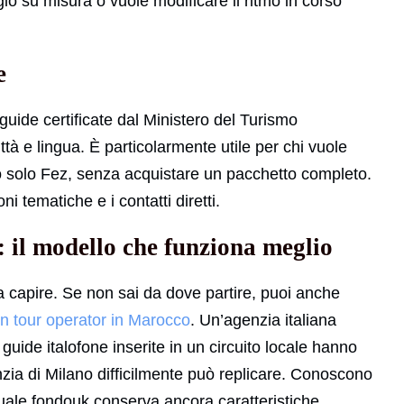
io su misura o vuole modificare il ritmo in corso
e
 guide certificate dal Ministero del Turismo
ittà e lingua. È particolarmente utile per chi vuole
 solo Fez, senza acquistare un pacchetto completo.
oni tematiche e i contatti diretti.
e: il modello che funziona meglio
 capire. Se non sai da dove partire, puoi anche
n tour operator in Marocco
. Un’agenzia italiana
guide italofone inserite in un circuito locale hanno
zia di Milano difficilmente può replicare. Conoscono
 quale fondouk conserva ancora caratteristiche