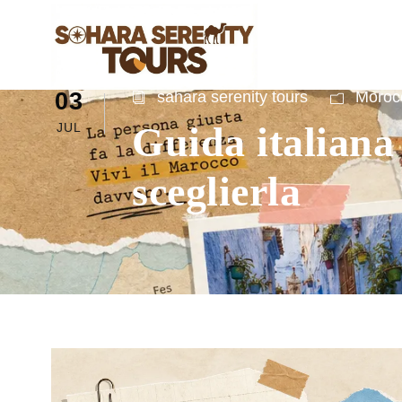
03
sahara serenity tours
Morocc
Guida italiana
JUL
sceglierla