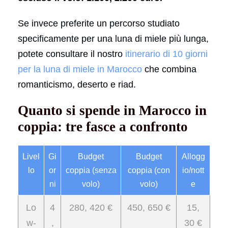
Se invece preferite un percorso studiato
specificamente per una luna di miele più lunga,
potete consultare il nostro
itinerario di 10 giorni
per la luna di miele in Marocco
che combina
romanticismo, deserto e riad.
Quanto si spende in Marocco in
coppia: tre fasce a confronto
Livel
Gi
Budget
Budget
Allogg
lo
or
coppia (senza
coppia (con
io/nott
ni
volo)
volo)
e
Lo
4
280, 420 €
450, 650 €
15,
w-
,
30 €