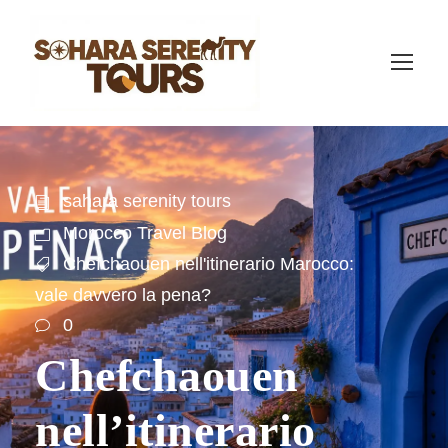
sahara serenity tours
Morocco Travel Blog
Chefchaouen nell'itinerario Marocco:
vale davvero la pena?
0
Chefchaouen
nell’itinerario