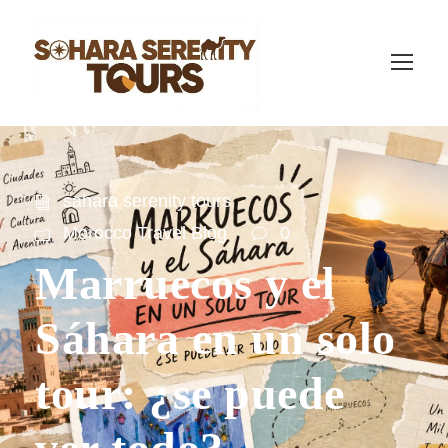
sahara serenity tours
Morocco Travel Blog
0
Marruecos y el
Sáhara en un solo
tour: ¿se puede