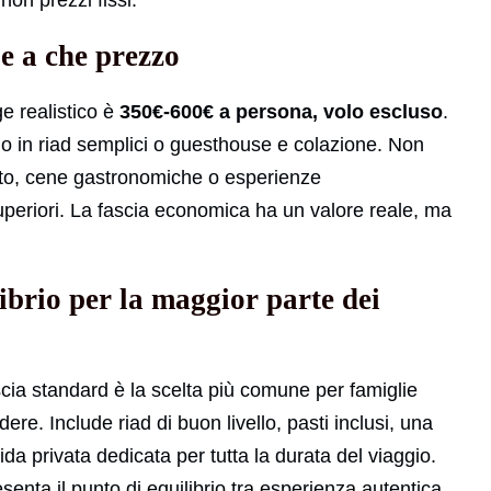
on prezzi fissi.
 e a che prezzo
ge realistico è
350€-600€ a persona, volo escluso
.
io in riad semplici o guesthouse e colazione. Non
rto, cene gastronomiche o esperienze
uperiori. La fascia economica ha un valore reale, ma
librio per la maggior parte dei
ascia standard è la scelta più comune per famiglie
re. Include riad di buon livello, pasti inclusi, una
a privata dedicata per tutta la durata del viaggio.
esenta il punto di equilibrio tra esperienza autentica