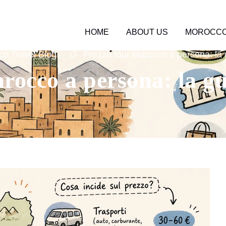
HOME
ABOUT US
MOROCCO
o Travel Blog
Prezzo tour Marocco a persona: la 
rocco a persona: la gu