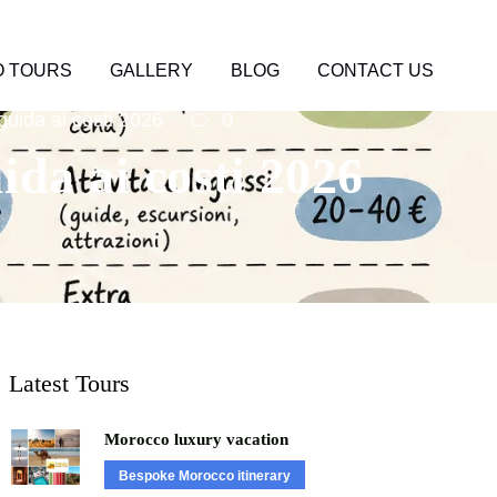
 TOURS
GALLERY
BLOG
CONTACT US
guida ai costi 2026
0
ida ai costi 2026
Latest Tours
Morocco luxury vacation
Bespoke Morocco itinerary