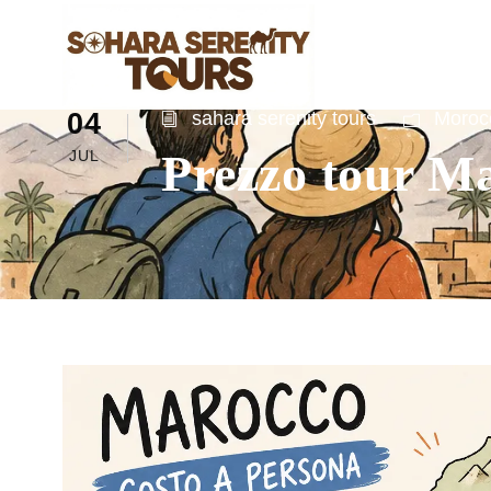
04
sahara serenity tours
Morocc
Prezzo tour Ma
JUL