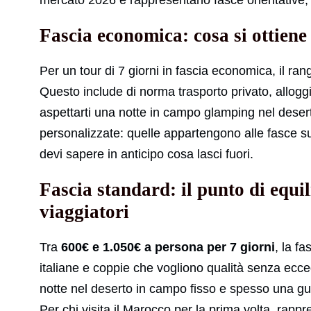
mercato 2026 e rappresentano fasce orientative, n
Fascia economica: cosa si ottiene
Per un tour di 7 giorni in fascia economica, il ran
Questo include di norma trasporto privato, allogg
aspettarti una notte in campo glamping nel dese
personalizzate: quelle appartengono alle fasce s
devi sapere in anticipo cosa lasci fuori.
Fascia standard: il punto di equi
viaggiatori
Tra
600€ e 1.050€ a persona per 7 giorni
, la f
italiane e coppie che vogliono qualità senza eccede
notte nel deserto in campo fisso e spesso una guid
Per chi visita il Marocco per la prima volta, rappr