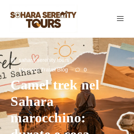
sahara serenity tours
Morocco Travel Blog
0
Camel trek nel
Sahara
marocchino: