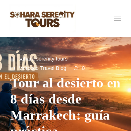
sahara serenity tours
Morocco Travel Blog
0
Tour al desierto en
8 días desde
Marrakech: guía