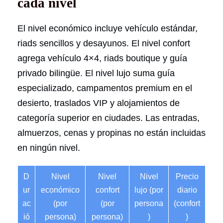
cada nivel
El nivel económico incluye vehículo estándar,
riads sencillos y desayunos. El nivel confort
agrega vehículo 4×4, riads boutique y guía
privado bilingüe. El nivel lujo suma guía
especializado, campamentos premium en el
desierto, traslados VIP y alojamientos de
categoría superior en ciudades. Las entradas,
almuerzos, cenas y propinas no están incluidas
en ningún nivel.
D
Nivel
Nivel
Nivel
Precio
ur
económico
confort
lujo (por
diario
ac
(por
(por
persona
(confort
ió
persona)
persona)
)
)