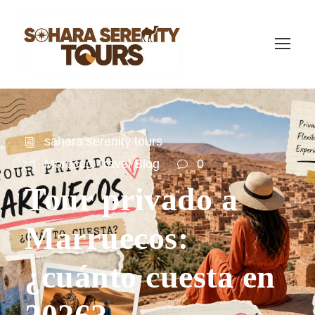
sahara serenity tours
Morocco Travel Blog
0
Tour privado a
Marruecos:
¿cuánto cuesta en