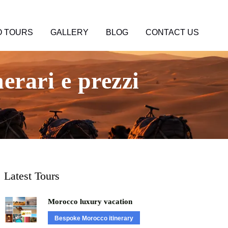
 TOURS
GALLERY
BLOG
CONTACT US
erari e prezzi
Latest Tours
Morocco luxury vacation
Bespoke Morocco itinerary