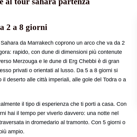
e al tour sahara partenza
a 2 a 8 giorni
 al Sahara da Marrakech coprono un arco che va da 2
 Zagora: rapido, con dune di dimensioni più contenute
ni verso Merzouga e le dune di Erg Chebbi è di gran
esso privati o orientati al lusso. Da 5 a 8 giorni si
il deserto alle città imperiali, alle gole del Todra o a
lmente il tipo di esperienza che ti porti a casa. Con
iorni hai il tempo per viverlo davvero: una notte nel
a traversata in dromedario al tramonto. Con 5 giorni o
 più ampio.