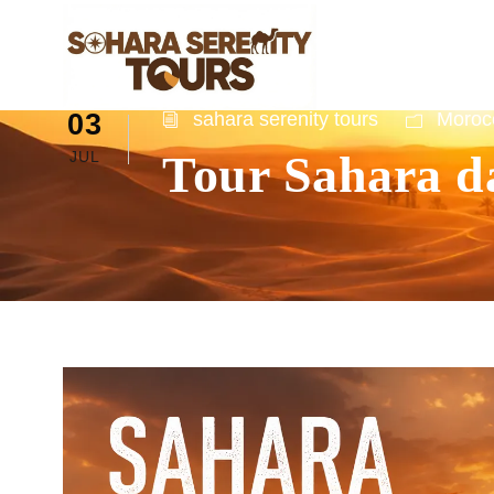
03
sahara serenity tours
Morocc
Tour Sahara da
JUL