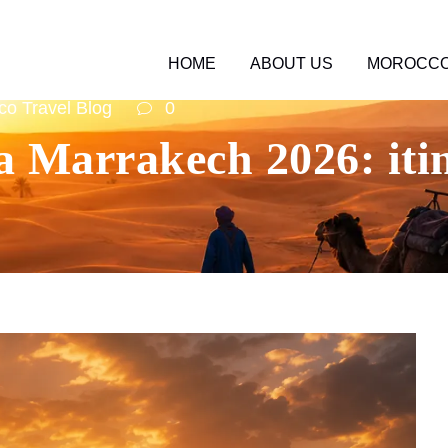
HOME
ABOUT US
MOROCCO
o Travel Blog
0
 Marrakech 2026: itin