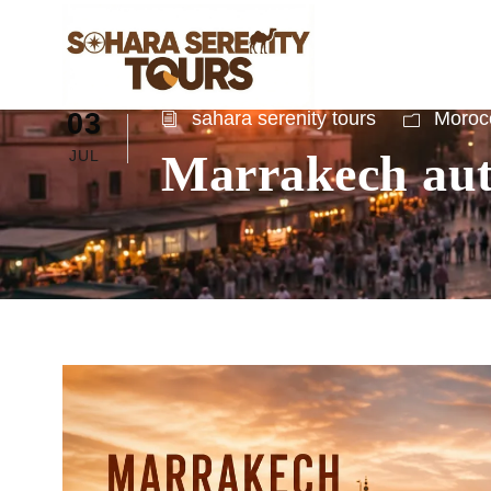
03
sahara serenity tours
Morocc
Marrakech aute
JUL