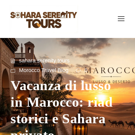
sahara serenity tours
Morocco Travel Blog
0
Vacanza di lusso
in Marocco: riad
storici e Sahara