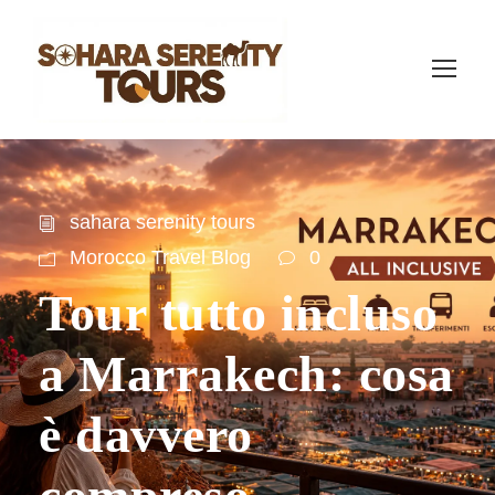
sahara serenity tours
Morocco Travel Blog
0
Tour tutto incluso
a Marrakech: cosa
è davvero