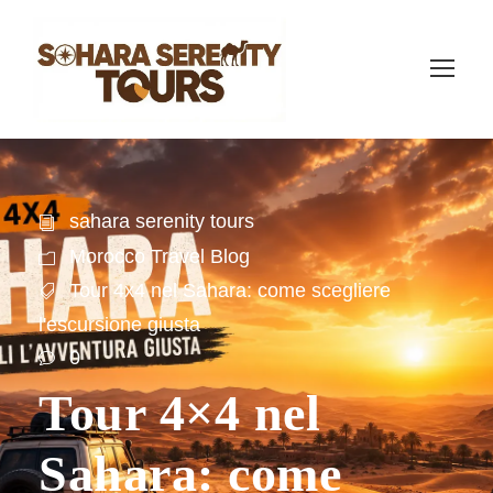
sahara serenity tours
Morocco Travel Blog
Tour 4x4 nel Sahara: come scegliere
l'escursione giusta
0
Tour 4×4 nel
Sahara: come