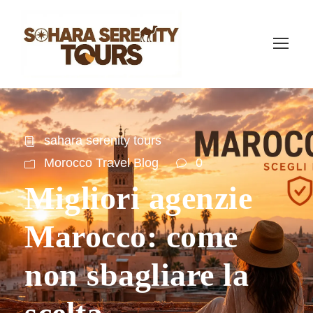
sahara serenity tours
Morocco Travel Blog
0
Migliori agenzie
Marocco: come
non sbagliare la