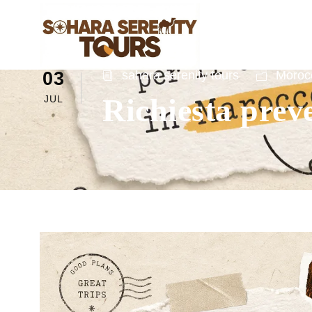
03
sahara serenity tours
Morocc
Richiesta prev
JUL