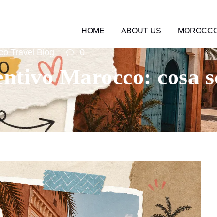
HOME
ABOUT US
MOROCCO
o Travel Blog
0
entivo Marocco: cosa s