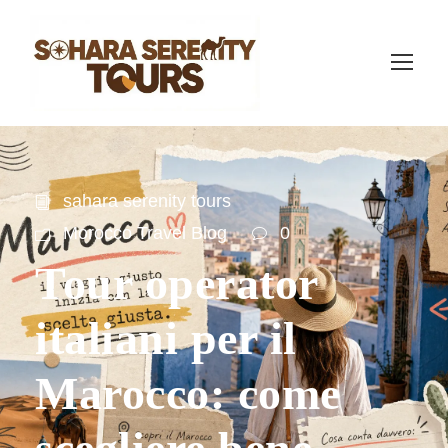
sahara serenity tours
Morocco Travel Blog
0
Tour operator
italiani per il
Marocco: come