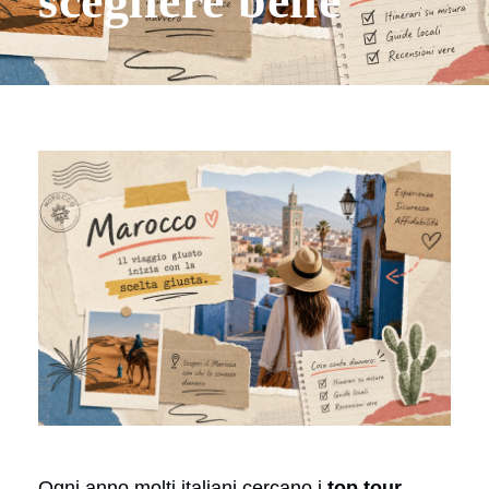
scegliere bene
Ogni anno molti italiani cercano i
top tour